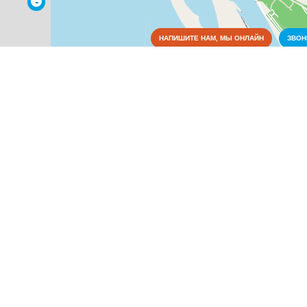
-
НАПИШИТЕ НАМ, МЫ ОНЛАЙН
ЗВО
Достопримечательности
Коммунальные службы
Культура
Медицина
Металлы
Оборудование
Образование
Архивы
(13)
Библиотеки
(58)
ВУЗы
(131)
Детские сады
(374)
Научные учреждения
(89)
Подростковые клубы, детские кружки
(71)
Средние общеобразовательные учебные заведения
(197)
Средние специальные учебные заведения
(48)
Управление образованием
(11)
Учебные курсы
(230)
Школы иностранных языков
(1)
Школы музыкальные
(58)