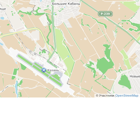
© Участники
OpenStreetMap