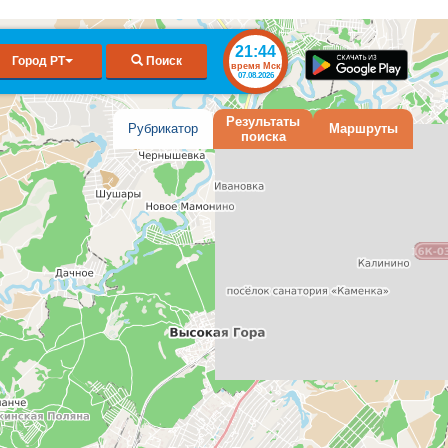
21:44
Город РТ
Поиск
время Мск
07.08.2026
Результаты
Рубрикатор
Маршруты
поиска