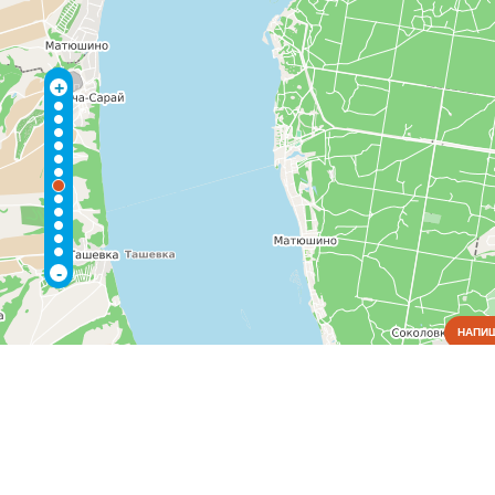
+
-
НАПИШ
Достопримечательности
Коммунальные службы
Культура
Медицина
Металлы
Оборудование