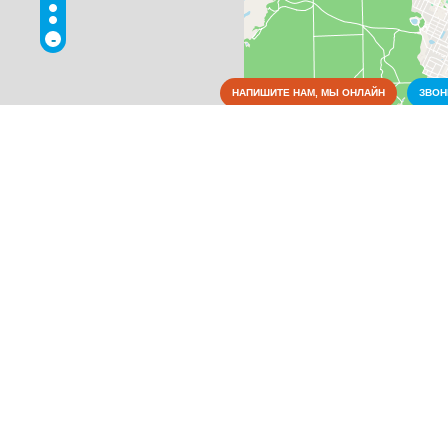
-
НАПИШИТЕ НАМ, МЫ ОНЛАЙН
ЗВО
Достопримечательности
Коммунальные службы
Культура
Медицина
Металлы
Оборудование
Образование
Органы власти
Питание
Правоохранительные и судебные органы
Промышленность
Развлечения
Связь
Сельское хозяйство
СМИ и реклама
Социальные организации
Спорт