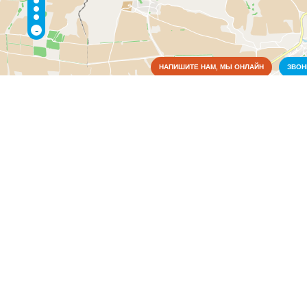
-
НАПИШИТЕ НАМ, МЫ ОНЛАЙН
ЗВО
Достопримечательности
Коммунальные службы
Культура
Медицина
Металлы
Оборудование
Образование
Органы власти
Администрация города
(13)
Администрация районная
(13)
Аппарат президента
(10)
Государственный совет
(7)
Департаменты
(9)
Землеустройство
(45)
Инспекции
(51)
Кабинет министров
(20)
Комиссии
(18)