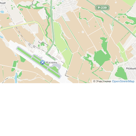
© Участники
OpenStreetMap