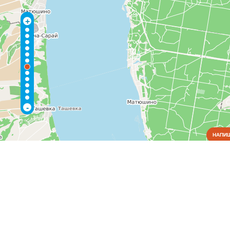
+
-
НАПИШ
Коммунальные службы
Аварийные службы
(1)
Благоустройство, экология
(1)
Водоснабжение и отопление
(3)
Газовое хозяйство
(2)
Общежития
(1)
Пожарные службы
(1)
Электрические сети
(1)