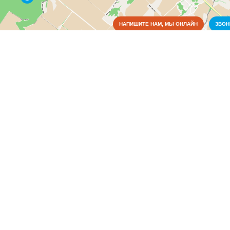
НАПИШИТЕ НАМ, МЫ ОНЛАЙН
ЗВО
Коммунальные службы
Культура
Медицина
Оборудование
Образование
Органы власти
Правоохранительные и судебные органы
Военные учреждения
(2)
ГИБДД (ГАИ)
(2)
Нотариальные конторы
(1)
Отделы полиции, опорные и участковые пункты полиции
(2)
Паспортные столы
(1)
Прокуратуры
(2)
Следственный комитет
(1)
Судебные органы
(3)
УФСИН
(1)
Промышленность
Связь
Сельское хозяйство
СМИ и реклама