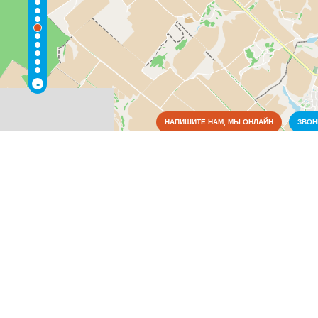
-
НАПИШИТЕ НАМ, МЫ ОНЛАЙН
ЗВО
Коммунальные службы
Аварийные службы
(2)
Благоустройство, экология
(2)
Водоснабжение и отопление
(3)
Газовое хозяйство
(3)
Жилищно-коммунальные службы
(4)
Общежития
(2)
Пожарные службы
(2)
Электрические сети
(3)
Культура
Медицина
Металлы
Оборудование