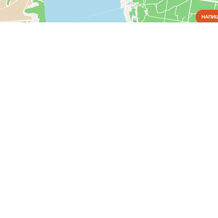
НАПИШ
Коммунальные службы
Водоснабжение и отопление
(1)
Пожарные службы
(1)
Электрические сети
(1)
Культура
Медицина
Образование
Органы власти
Правоохранительные и судебные органы
Промышленность
Связь
Сельское хозяйство
Транспорт
Финансовая система