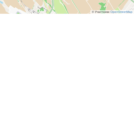
© Участники
OpenStreetMap