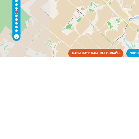
-
НАПИШИТЕ НАМ, МЫ ОНЛАЙН
ЗВО
Коммунальные службы
Аварийные службы
(3)
Благоустройство, экология
(2)
Водоснабжение и отопление
(7)
Газовое хозяйство
(3)
Жилищно-коммунальные службы
(6)
Общежития
(1)
Пожарные службы
(2)
Электрические сети
(2)
Культура
Медицина
Металлы
Оборудование