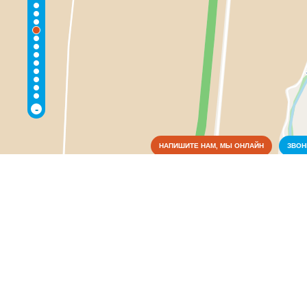
-
НАПИШИТЕ НАМ, МЫ ОНЛАЙН
ЗВО
Коммунальные службы
Аварийные службы
(3)
Благоустройство, экология
(2)
Водоснабжение и отопление
(7)
Газовое хозяйство
(3)
Жилищно-коммунальные службы
(6)
Общежития
(1)
Пожарные службы
(2)
Электрические сети
(2)
Культура
Медицина