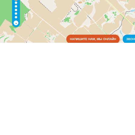
-
НАПИШИТЕ НАМ, МЫ ОНЛАЙН
ЗВО
Коммунальные службы
Аварийные службы
(5)
Благоустройство, экология
(4)
Водоснабжение и отопление
(8)
Газовое хозяйство
(1)
Жилищно-коммунальные службы
(6)
Общежития
(1)
Пожарные службы
(2)
Электрические сети
(4)
Культура
Медицина
Металлы
Оборудование
Образование
Органы власти