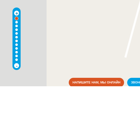
+
-
НАПИШИТЕ НАМ, МЫ ОНЛАЙН
ЗВО
Коммунальные службы
Культура
Медицина
Аптеки
(11)
Больницы
(6)
Больничные полисы ОМС
(1)
Ветеринария
(2)
Гинекология
(3)