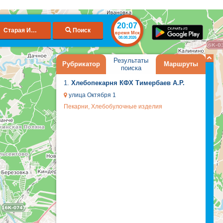
20:07
Старая Икшурма
Поиск
время Мск
08.08.2026
Результаты
Рубрикатор
Маршруты
поиска
1.
Хлебопекарня КФХ Тимербаев А.Р.
улица Октября 1
Пекарни, Хлебобулочные изделия