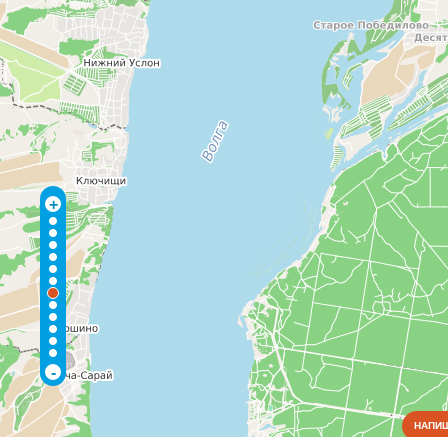
+
-
НАПИШ