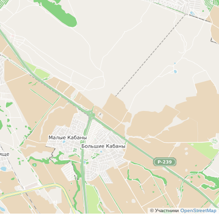
© Участники
OpenStreetMap