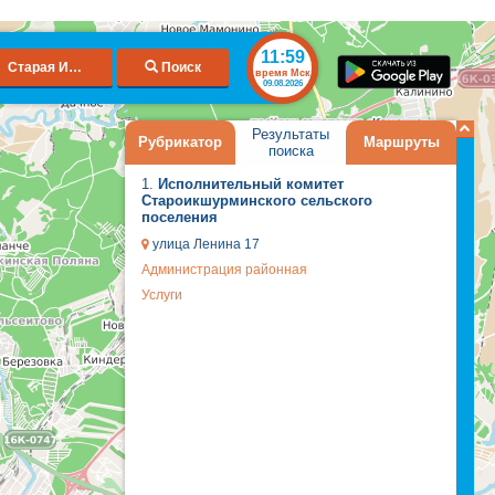
11:59
Старая Икшурма
Поиск
время Мск
09.08.2026
Результаты
Рубрикатор
Маршруты
поиска
1.
Исполнительный комитет
Староикшурминского сельского
поселения
улица Ленина 17
Администрация районная
Услуги