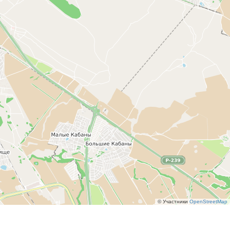
© Участники
OpenStreetMap