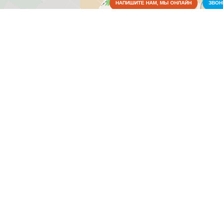
НАПИШИТЕ НАМ, МЫ ОНЛАЙН
ЗВО
Коммунальные службы
Аварийные службы
(2)
Благоустройство, экология
(1)
Водоснабжение и отопление
(1)
Газовое хозяйство
(1)
Жилищно-коммунальные службы
(1)
Пожарные службы
(1)
Электрические сети
(2)
Культура
Медицина
Образование
Органы власти
Правоохранительные и судебные органы
Промышленность
Связь
Сельское хозяйство
СМИ и реклама
Социальные организации
Строительные, отделочные материалы
Строительство и ремонт
Торговля, магазины
Транспорт