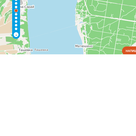
-
НАПИШ
Коммунальные службы
Водоснабжение и отопление
(6)
Газовое хозяйство
(1)
Жилищно-коммунальные службы
(2)
Пожарные службы
(1)
Электрические сети
(1)
Культура
Медицина
Образование
Органы власти
Правоохранительные и судебные органы
Промышленность
Связь