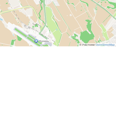
© Участники
OpenStreetMap