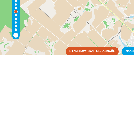
-
НАПИШИТЕ НАМ, МЫ ОНЛАЙН
ЗВО
Коммунальные службы
Аварийные службы
(2)
Благоустройство, экология
(1)
Водоснабжение и отопление
(6)
Газовое хозяйство
(3)
Жилищно-коммунальные службы
(3)
Общежития
(1)
Пожарные службы
(1)
Электрические сети
(3)
Культура
Медицина
Оборудование
Образование