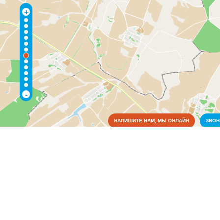
+
-
НАПИШИТЕ НАМ, МЫ ОНЛАЙН
ЗВО
Коммунальные службы
Культура
Медицина
Оборудование
Образование
Органы власти
Правоохранительные и судебные органы
Промышленность
Заводы
(1)