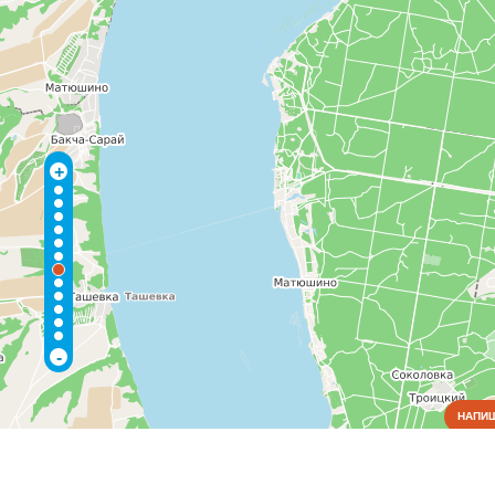
+
-
НАПИШ
Коммунальные службы
Аварийные службы
(4)