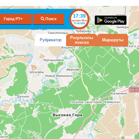
17:39
Город РТ
Поиск
время Мск
07.08.2026
Результаты
Рубрикатор
Маршруты
поиска