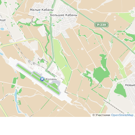
© Участники
OpenStreetMap