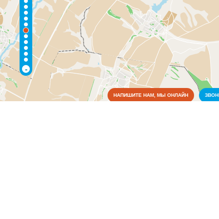
-
НАПИШИТЕ НАМ, МЫ ОНЛАЙН
ЗВО
Коммунальные службы
Водоснабжение и отопление
(1)
Медицина
Образование
Органы власти
Связь
Торговля, магазины