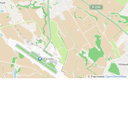
© Участники
OpenStreetMap