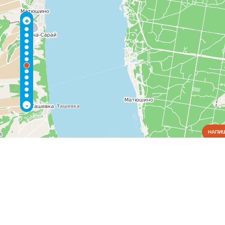
+
-
НАПИШ
Коммунальные службы
Аварийные службы
(2)
Водоснабжение и отопление
(1)
Газовое хозяйство
(1)
Жилищно-коммунальные службы
(2)
Общежития
(1)
Пожарные службы
(1)
Электрические сети
(2)