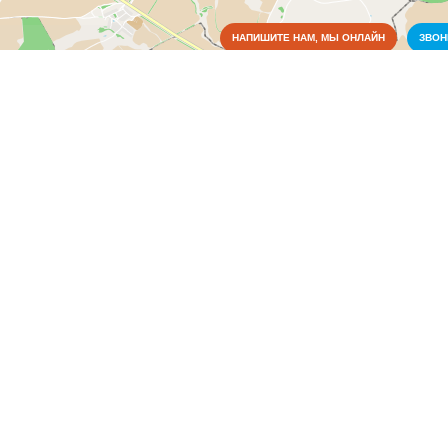
НАПИШИТЕ НАМ, МЫ ОНЛАЙН
ЗВО
Коммунальные службы
Медицина
Аптеки
(1)
Больницы
(1)
Ветеринария
(1)
Поликлиники
(1)
Образование
Органы власти
Связь
Сельское хозяйство
Строительство и ремонт
Торговля, магазины
Финансовая система