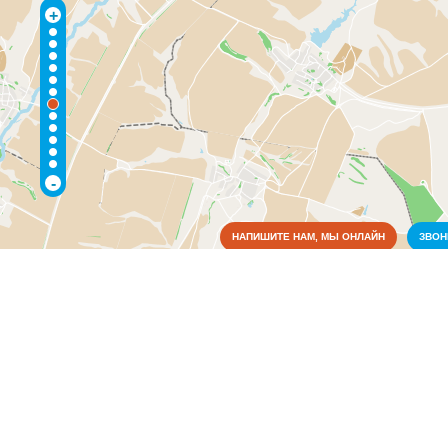
+
-
НАПИШИТЕ НАМ, МЫ ОНЛАЙН
ЗВО
Коммунальные службы
Культура
Медицина
Образование
Органы власти
Правоохранительные и судебные органы
Связь
Почта и отделения связи
(1)
Телефонные станции
(1)
Сельское хозяйство