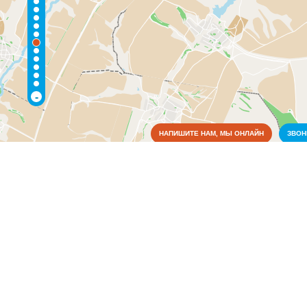
-
НАПИШИТЕ НАМ, МЫ ОНЛАЙН
ЗВО
Коммунальные службы
Медицина
Образование
Органы власти
Связь
Почта и отделения связи
(1)
Телефонные станции
(1)
Сельское хозяйство
Финансовая система