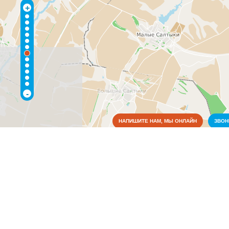
+
-
НАПИШИТЕ НАМ, МЫ ОНЛАЙН
ЗВО
Медицина
Образование
Детские сады
(1)
Средние общеобразовательные учебные заведения
(1)
Органы власти
Правоохранительные и судебные органы
Связь
Финансовая система