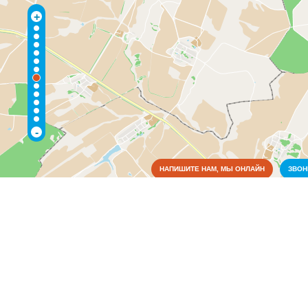
+
-
НАПИШИТЕ НАМ, МЫ ОНЛАЙН
ЗВО
Коммунальные службы
Пожарные службы
(1)
Электрические сети
(3)
Культура
Медицина
Металлы
Оборудование
Образование
Органы власти