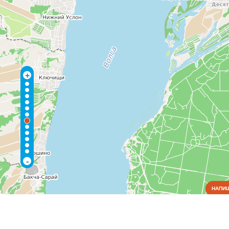
+
-
НАПИШ
Коммунальные службы
Водоснабжение и отопление
(1)
Пожарные службы
(1)