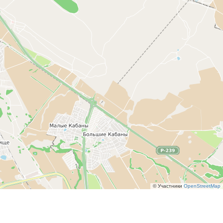
© Участники
OpenStreetMap