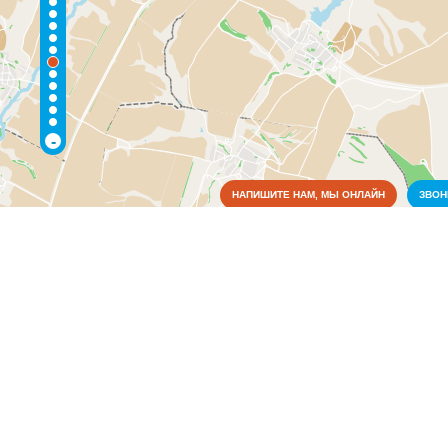
-
НАПИШИТЕ НАМ, МЫ ОНЛАЙН
ЗВО
Коммунальные службы
Водоснабжение и отопление
(1)
Пожарные службы
(1)
Медицина
Образование
Органы власти
Промышленность
Связь
Сельское хозяйство