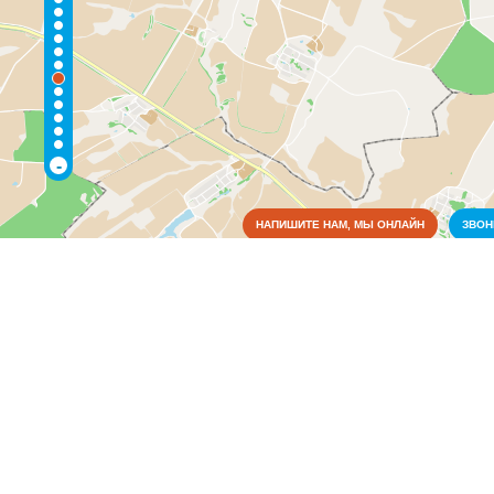
-
НАПИШИТЕ НАМ, МЫ ОНЛАЙН
ЗВО
Коммунальные службы
Благоустройство, экология
(1)
Водоснабжение и отопление
(1)
Газовое хозяйство
(1)
Жилищно-коммунальные службы
(1)
Пожарные службы
(1)
Культура
Медицина
Образование
Органы власти
Правоохранительные и судебные органы