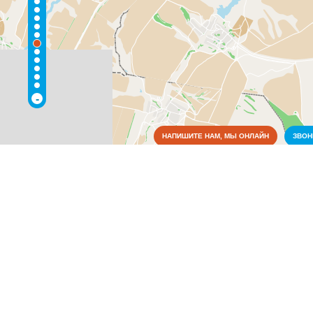
-
НАПИШИТЕ НАМ, МЫ ОНЛАЙН
ЗВО
Коммунальные службы
Водоснабжение и отопление
(1)
Пожарные службы
(1)
Медицина
Образование
Органы власти
Связь
Сельское хозяйство
Финансовая система