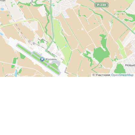
© Участники
OpenStreetMap