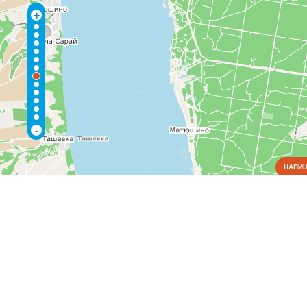
+
-
НАПИШ
Коммунальные службы
Благоустройство, экология
(1)
Водоснабжение и отопление
(2)
Газовое хозяйство
(2)
Жилищно-коммунальные службы
(3)
Пожарные службы
(1)
Электрические сети
(1)
Культура
Медицина