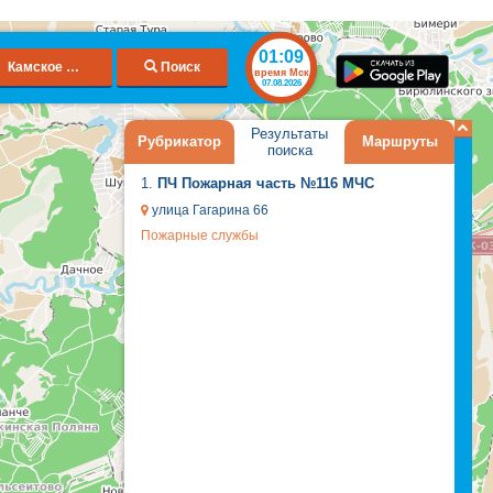
01:09
Камское Устье
Поиск
время Мск
07.08.2026
Результаты
Рубрикатор
Маршруты
поиска
1.
ПЧ Пожарная часть №116 МЧС
улица Гагарина 66
Пожарные службы