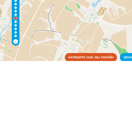
-
НАПИШИТЕ НАМ, МЫ ОНЛАЙН
ЗВО
Коммунальные службы
Пожарные службы
(1)
Культура
Медицина
Образование
Органы власти
Связь
Сельское хозяйство
Финансовая система