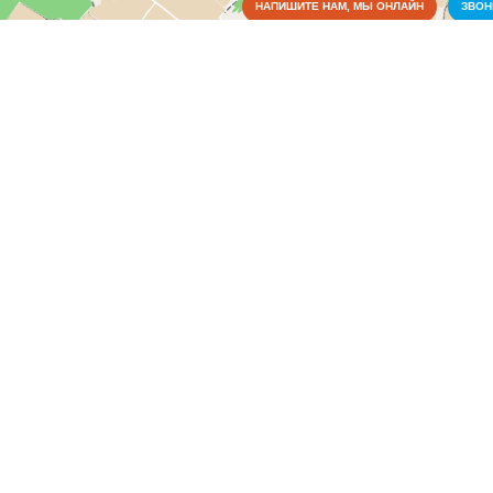
НАПИШИТЕ НАМ, МЫ ОНЛАЙН
ЗВО
Достопримечательности
Коммунальные службы
Аварийные службы
(3)
Водоснабжение и отопление
(1)
Газовое хозяйство
(2)
Жилищно-коммунальные службы
(3)
Пожарные службы
(1)
Электрические сети
(4)
Культура
Медицина
Образование
Органы власти
Питание
Правоохранительные и судебные органы
Промышленность
Развлечения
Связь
Сельское хозяйство
СМИ и реклама
Социальные организации
Спорт
Строительство и ремонт