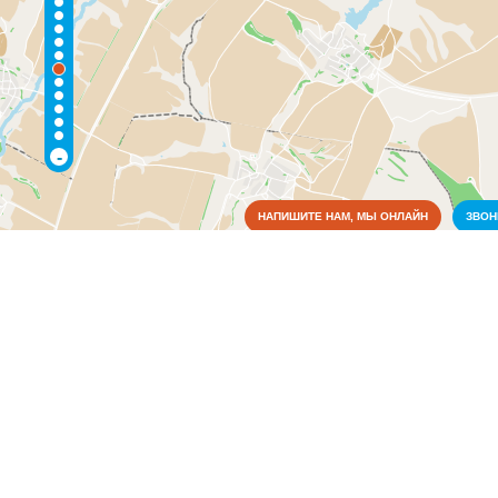
-
НАПИШИТЕ НАМ, МЫ ОНЛАЙН
ЗВО
Коммунальные службы
Пожарные службы
(1)
Электрические сети
(1)
Культура
Медицина
Образование
Органы власти
Связь
Сельское хозяйство