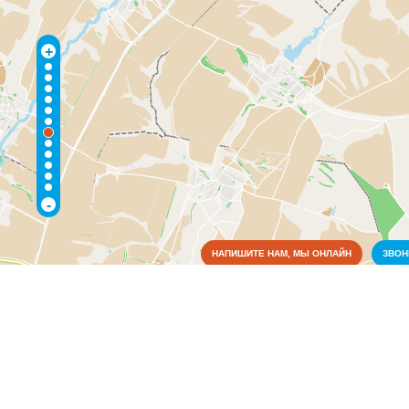
+
-
НАПИШИТЕ НАМ, МЫ ОНЛАЙН
ЗВО
Коммунальные службы
Культура
Медицина
Образование
Органы власти
Питание
Связь