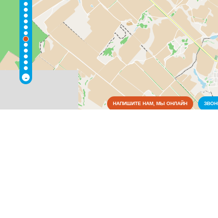
-
НАПИШИТЕ НАМ, МЫ ОНЛАЙН
ЗВО
Коммунальные службы
Аварийные службы
(6)
Благоустройство, экология
(3)
Водоснабжение и отопление
(15)
Газовое хозяйство
(1)
Жилищно-коммунальные службы
(15)
Лифты
(1)
Общежития
(6)
Пожарные службы
(6)
Электрические сети
(10)
Культура