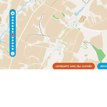
+
-
НАПИШИТЕ НАМ, МЫ ОНЛАЙН
ЗВО
Коммунальные службы
Культура
Дворцы и Дома Культуры
(1)
Музеи
(1)
Медицина
Образование
Органы власти