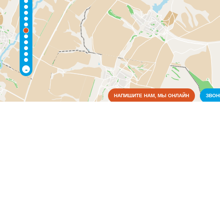
-
НАПИШИТЕ НАМ, МЫ ОНЛАЙН
ЗВО
Коммунальные службы
Культура
Медицина
Образование
Органы власти
Связь
Сельское хозяйство
Колхозно-фермерские хозяйства
(1)
Торговля, магазины