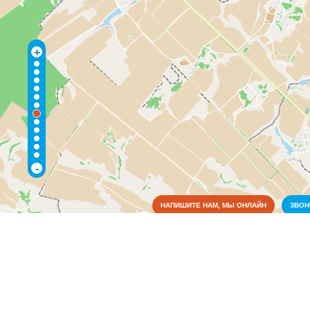
+
-
НАПИШИТЕ НАМ, МЫ ОНЛАЙН
ЗВО
Коммунальные службы
Аварийные службы
(4)
Благоустройство, экология
(4)
Водоснабжение и отопление
(6)
Газовое хозяйство
(2)
Жилищно-коммунальные службы
(13)