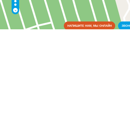
-
НАПИШИТЕ НАМ, МЫ ОНЛАЙН
ЗВО
Коммунальные службы
Аварийные службы
(1)
Благоустройство, экология
(2)
Газовое хозяйство
(2)
Жилищно-коммунальные службы
(4)
Пожарные службы
(1)
Электрические сети
(4)
Культура
Медицина
Металлы
Оборудование
Образование
Органы власти
Питание
Правоохранительные и судебные органы
Промышленность
Связь