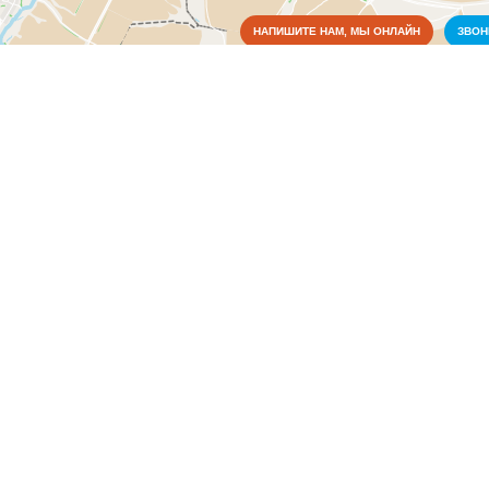
НАПИШИТЕ НАМ, МЫ ОНЛАЙН
ЗВО
Коммунальные службы
Электрические сети
(1)
Культура
Медицина
x
Электрические сети, г Мал
Компании осуществляют монтаж, установку приборов учета
программирование, экспертиза многофункциональных элект
сети на карте Малых Кибячей: адреса, телефоны, режим р