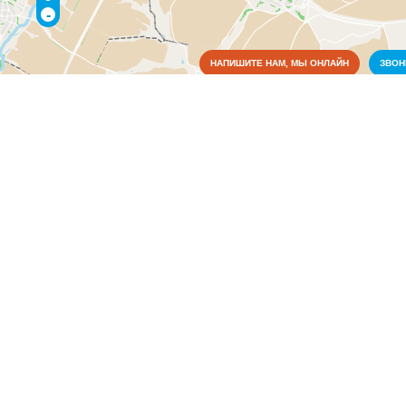
-
НАПИШИТЕ НАМ, МЫ ОНЛАЙН
ЗВО
Коммунальные службы
Электрические сети
(1)
Медицина
Органы власти
Связь
x
Электрические сети, г Ишк
Компании осуществляют монтаж, установку приборов учета