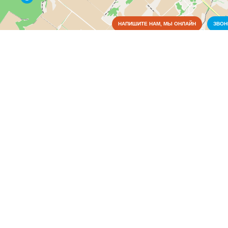
НАПИШИТЕ НАМ, МЫ ОНЛАЙН
ЗВО
Коммунальные службы
Аварийные службы
(1)
Благоустройство, экология
(1)
Водоснабжение и отопление
(1)
Газовое хозяйство
(1)
Жилищно-коммунальные службы
(3)
Общежития
(1)
Пожарные службы
(1)
Электрические сети
(2)
Культура
Медицина
Образование
Органы власти
Правоохранительные и судебные органы
Промышленность
Связь
Сельское хозяйство
СМИ и реклама
Социальные организации
Спорт