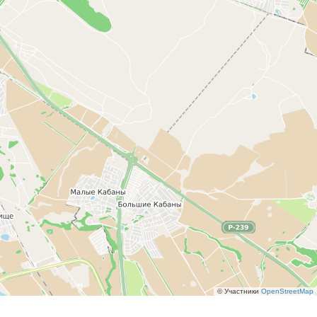
© Участники
OpenStreetMap