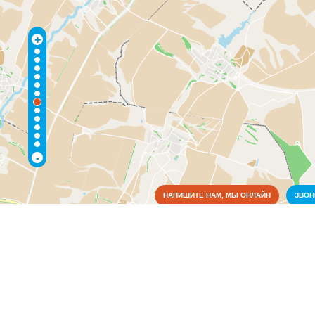
+
-
НАПИШИТЕ НАМ, МЫ ОНЛАЙН
ЗВО
Коммунальные службы
Медицина
Больницы
(2)
Образование
Органы власти
Питание
Связь