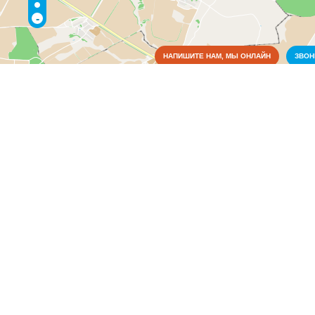
-
НАПИШИТЕ НАМ, МЫ ОНЛАЙН
ЗВО
Коммунальные службы
Культура
Медицина
Аптеки
(1)
Больницы
(1)
Ветеринария
(1)
Образование
Органы власти
Питание
Правоохранительные и судебные органы
Связь
Сельское хозяйство
Социальные организации
Торговля, магазины
Транспорт
Услуги для населения
Финансовая система