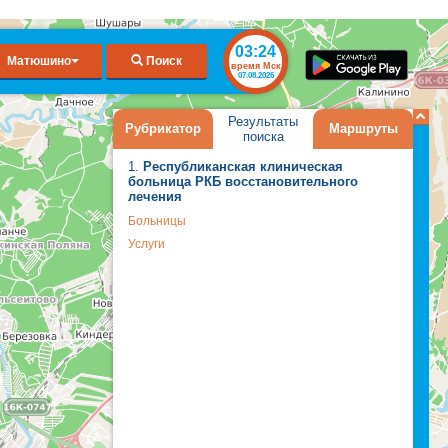
03:24
Матюшино
Поиск
время Мск
07.08.2026
Результаты
Рубрикатор
Маршруты
поиска
1.
Республиканская клиническая
больница РКБ восстановительного
лечения
Больницы
Услуги