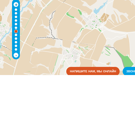
+
-
НАПИШИТЕ НАМ, МЫ ОНЛАЙН
ЗВО
Коммунальные службы
Медицина
Аптеки
(1)
Больницы
(1)
Образование
Органы власти
Правоохранительные и судебные органы
Связь
Сельское хозяйство
Торговля, магазины