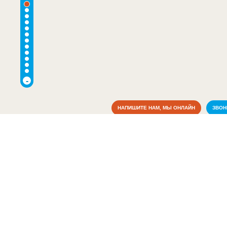
-
НАПИШИТЕ НАМ, МЫ ОНЛАЙН
ЗВО
Коммунальные службы
Аварийные службы
(2)
Благоустройство, экология
(1)
Водоснабжение и отопление
(2)
Газовое хозяйство
(1)
Жилищно-коммунальные службы
(4)
Общежития
(1)
Пожарные службы
(2)
Электрические сети
(2)
Культура
Медицина