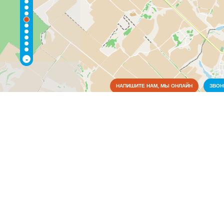
-
НАПИШИТЕ НАМ, МЫ ОНЛАЙН
ЗВО
Коммунальные службы
Аварийные службы
(3)
Благоустройство, экология
(2)
Водоснабжение и отопление
(2)
Газовое хозяйство
(1)
Жилищно-коммунальные службы
(2)
Пожарные службы
(1)
Электрические сети
(3)
Культура
Медицина
Металлы
Образование
Органы власти